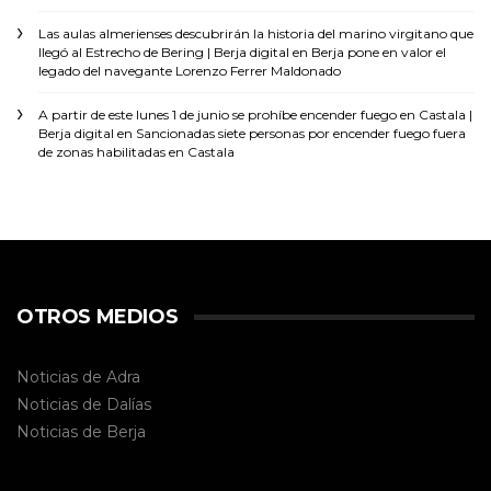
Las aulas almerienses descubrirán la historia del marino virgitano que
llegó al Estrecho de Bering | Berja digital
en
Berja pone en valor el
legado del navegante Lorenzo Ferrer Maldonado
A partir de este lunes 1 de junio se prohíbe encender fuego en Castala |
Berja digital
en
Sancionadas siete personas por encender fuego fuera
de zonas habilitadas en Castala
OTROS MEDIOS
Noticias de Adra
Noticias de Dalías
Noticias de
Berja