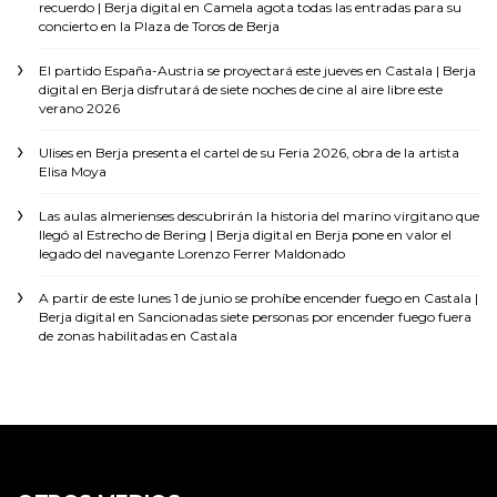
recuerdo | Berja digital
en
Camela agota todas las entradas para su
concierto en la Plaza de Toros de Berja
El partido España-Austria se proyectará este jueves en Castala | Berja
digital
en
Berja disfrutará de siete noches de cine al aire libre este
verano 2026
Ulises
en
Berja presenta el cartel de su Feria 2026, obra de la artista
Elisa Moya
Las aulas almerienses descubrirán la historia del marino virgitano que
llegó al Estrecho de Bering | Berja digital
en
Berja pone en valor el
legado del navegante Lorenzo Ferrer Maldonado
A partir de este lunes 1 de junio se prohíbe encender fuego en Castala |
Berja digital
en
Sancionadas siete personas por encender fuego fuera
de zonas habilitadas en Castala