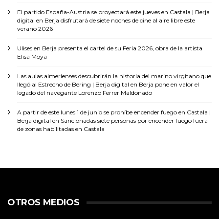
El partido España-Austria se proyectará este jueves en Castala | Berja
digital
en
Berja disfrutará de siete noches de cine al aire libre este
verano 2026
Ulises
en
Berja presenta el cartel de su Feria 2026, obra de la artista
Elisa Moya
Las aulas almerienses descubrirán la historia del marino virgitano que
llegó al Estrecho de Bering | Berja digital
en
Berja pone en valor el
legado del navegante Lorenzo Ferrer Maldonado
A partir de este lunes 1 de junio se prohíbe encender fuego en Castala |
Berja digital
en
Sancionadas siete personas por encender fuego fuera
de zonas habilitadas en Castala
OTROS MEDIOS