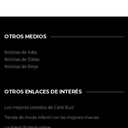
OTROS MEDIOS
Noticias de Adra
Noticias de Dalías
Noticias de
Berja
OTROS ENLACES DE INTERÉS
Los mejores vestidos de
Carla Ruiz
Tienda de
moda infantil
con las mejores marcas
La mejor
fruteria online