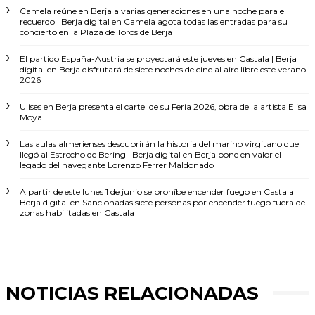
Camela reúne en Berja a varias generaciones en una noche para el
recuerdo | Berja digital
en
Camela agota todas las entradas para su
concierto en la Plaza de Toros de Berja
El partido España-Austria se proyectará este jueves en Castala | Berja
digital
en
Berja disfrutará de siete noches de cine al aire libre este verano
2026
Ulises
en
Berja presenta el cartel de su Feria 2026, obra de la artista Elisa
Moya
Las aulas almerienses descubrirán la historia del marino virgitano que
llegó al Estrecho de Bering | Berja digital
en
Berja pone en valor el
legado del navegante Lorenzo Ferrer Maldonado
A partir de este lunes 1 de junio se prohíbe encender fuego en Castala |
Berja digital
en
Sancionadas siete personas por encender fuego fuera de
zonas habilitadas en Castala
NOTICIAS RELACIONADAS