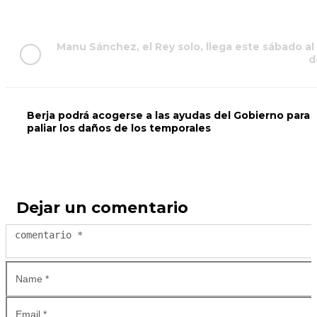
Manu Sánchez, el Rey solo, llega este sábado al
d
Berja podrá acogerse a las ayudas del Gobierno para
paliar los daños de los temporales
Dejar un comentario