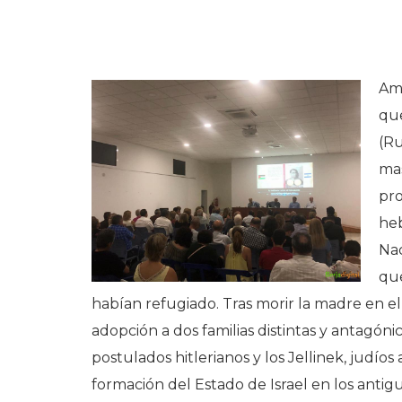
Amb
que
(Ru
mas
pro
heb
Nac
qu
habían refugiado. Tras morir la madre en e
adopción a dos familias distintas y antagóni
postulados hitlerianos y los Jellinek, judíos
formación del Estado de Israel en los antigu