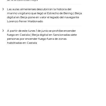
Las aulas almerienses descubrirán la historia del
marino virgitano que llegó al Estrecho de Bering | Berja
digital
en
Berja pone en valor el legado del navegante
Lorenzo Ferrer Maldonado
A partir de este lunes 1 de junio se prohíbe encender
fuego en Castala | Berja digital
en
Sancionadas siete
personas por encender fuego fuera de zonas
habilitadas en Castala