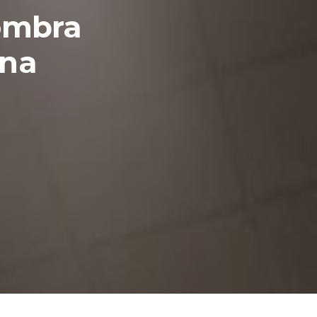
sombra
una