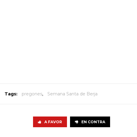
Tags:
pregones
,
Semana Santa de Berja
A FAVOR
EN CONTRA