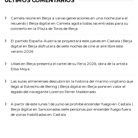
ÚLTIMOS COMENTARIOS
Camela reúne en Berja a varias generaciones en una noche para el
recuerdo | Berja digital
en
Camela agota todas las entradas para su
concierto en la Plaza de Toros de Berja
El partido España-Austria se proyectará este jueves en Castala | Berja
digital
en
Berja disfrutará de siete noches de cine al aire libre este
verano 2026
Ulises
en
Berja presenta el cartel de su Feria 2026, obra de la artista
Elisa Moya
Las aulas almerienses descubrirán la historia del marino virgitano que
llegó al Estrecho de Bering | Berja digital
en
Berja pone en valor el
legado del navegante Lorenzo Ferrer Maldonado
A partir de este lunes 1 de junio se prohíbe encender fuego en Castala |
Berja digital
en
Sancionadas siete personas por encender fuego fuera
de zonas habilitadas en Castala