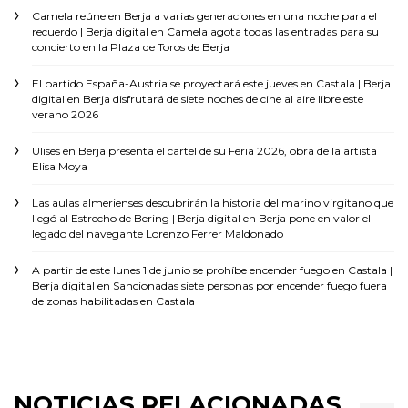
Camela reúne en Berja a varias generaciones en una noche para el
recuerdo | Berja digital
en
Camela agota todas las entradas para su
concierto en la Plaza de Toros de Berja
El partido España-Austria se proyectará este jueves en Castala | Berja
digital
en
Berja disfrutará de siete noches de cine al aire libre este
verano 2026
Ulises
en
Berja presenta el cartel de su Feria 2026, obra de la artista
Elisa Moya
Las aulas almerienses descubrirán la historia del marino virgitano que
llegó al Estrecho de Bering | Berja digital
en
Berja pone en valor el
legado del navegante Lorenzo Ferrer Maldonado
A partir de este lunes 1 de junio se prohíbe encender fuego en Castala |
Berja digital
en
Sancionadas siete personas por encender fuego fuera
de zonas habilitadas en Castala
NOTICIAS RELACIONADAS