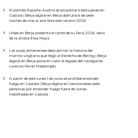
El partido España-Austria se proyectará este jueves en
Castala | Berja digital
en
Berja disfrutará de siete
noches de cine al aire libre este verano 2026
Ulises
en
Berja presenta el cartel de su Feria 2026, obra
de la artista Elisa Moya
Las aulas almerienses descubrirán la historia del
marino virgitano que llegó al Estrecho de Bering | Berja
digital
en
Berja pone en valor el legado del navegante
Lorenzo Ferrer Maldonado
A partir de este lunes 1 de junio se prohíbe encender
fuego en Castala | Berja digital
en
Sancionadas siete
personas por encender fuego fuera de zonas
habilitadas en Castala