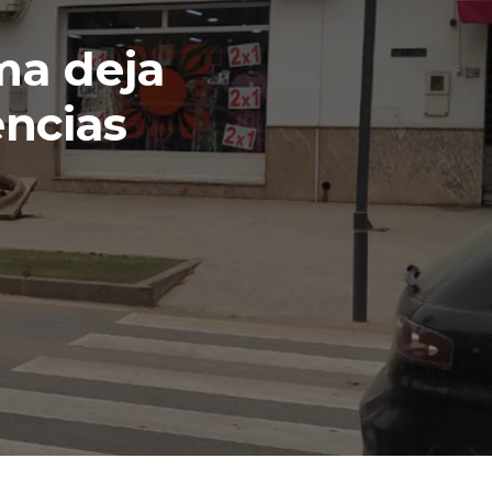
ima deja
encias