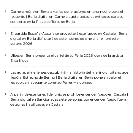
Camela reúne en Berja a varias generaciones en una noche para el
recuerdo | Berja digital
en
Camela agota todas las entradas para su
concierto en la Plaza de Toros de Berja
El partido España-Austria se proyectará este jueves en Castala | Berja
digital
en
Berja disfrutará de siete noches de cine al aire libre este
verano 2026
Ulises
en
Berja presenta el cartel de su Feria 2026, obra de la artista
Elisa Moya
Las aulas almerienses descubrirán la historia del marino virgitano que
llegó al Estrecho de Bering | Berja digital
en
Berja pone en valor el
legado del navegante Lorenzo Ferrer Maldonado
A partir de este lunes 1 de junio se prohíbe encender fuego en Castala |
Berja digital
en
Sancionadas siete personas por encender fuego fuera
de zonas habilitadas en Castala