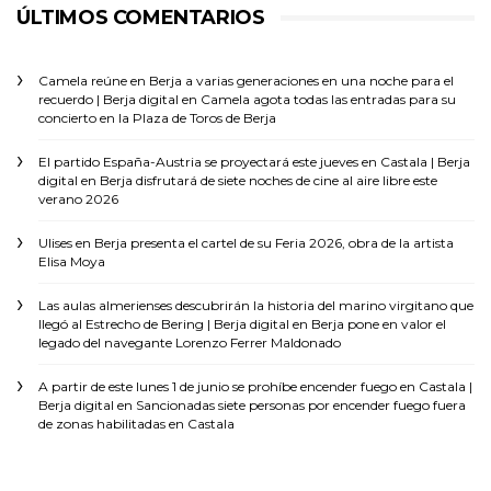
ÚLTIMOS COMENTARIOS
Camela reúne en Berja a varias generaciones en una noche para el
recuerdo | Berja digital
en
Camela agota todas las entradas para su
concierto en la Plaza de Toros de Berja
El partido España-Austria se proyectará este jueves en Castala | Berja
digital
en
Berja disfrutará de siete noches de cine al aire libre este
verano 2026
Ulises
en
Berja presenta el cartel de su Feria 2026, obra de la artista
Elisa Moya
Las aulas almerienses descubrirán la historia del marino virgitano que
llegó al Estrecho de Bering | Berja digital
en
Berja pone en valor el
legado del navegante Lorenzo Ferrer Maldonado
A partir de este lunes 1 de junio se prohíbe encender fuego en Castala |
Berja digital
en
Sancionadas siete personas por encender fuego fuera
de zonas habilitadas en Castala