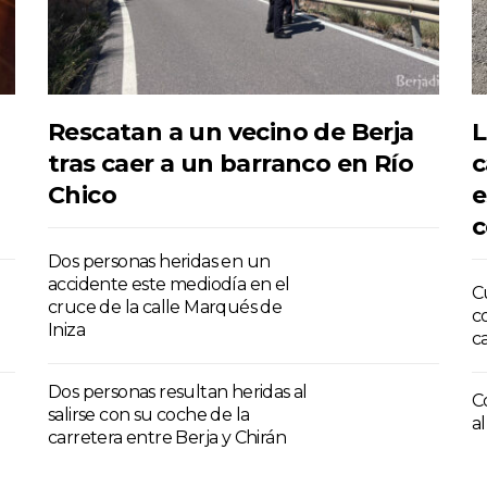
Rescatan a un vecino de Berja
L
tras caer a un barranco en Río
c
Chico
e
c
Dos personas heridas en un
accidente este mediodía en el
C
cruce de la calle Marqués de
c
Iniza
c
Dos personas resultan heridas al
C
salirse con su coche de la
a
carretera entre Berja y Chirán