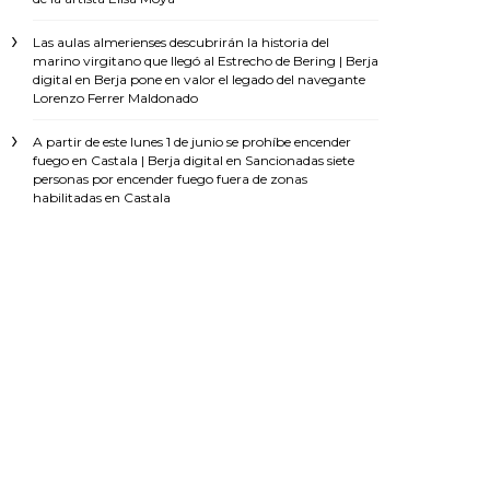
Las aulas almerienses descubrirán la historia del
marino virgitano que llegó al Estrecho de Bering | Berja
digital
en
Berja pone en valor el legado del navegante
Lorenzo Ferrer Maldonado
A partir de este lunes 1 de junio se prohíbe encender
fuego en Castala | Berja digital
en
Sancionadas siete
personas por encender fuego fuera de zonas
habilitadas en Castala