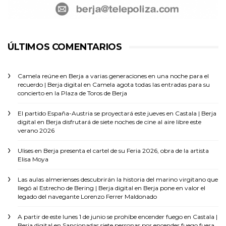
ÚLTIMOS COMENTARIOS
Camela reúne en Berja a varias generaciones en una noche para el
recuerdo | Berja digital
en
Camela agota todas las entradas para su
concierto en la Plaza de Toros de Berja
El partido España-Austria se proyectará este jueves en Castala | Berja
digital
en
Berja disfrutará de siete noches de cine al aire libre este
verano 2026
Ulises
en
Berja presenta el cartel de su Feria 2026, obra de la artista
Elisa Moya
Las aulas almerienses descubrirán la historia del marino virgitano que
llegó al Estrecho de Bering | Berja digital
en
Berja pone en valor el
legado del navegante Lorenzo Ferrer Maldonado
A partir de este lunes 1 de junio se prohíbe encender fuego en Castala |
Berja digital
en
Sancionadas siete personas por encender fuego fuera