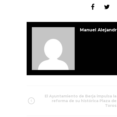
Manuel Alejandr
El Ayuntamiento de Berja impulsa la
reforma de su histórica Plaza de
Toros