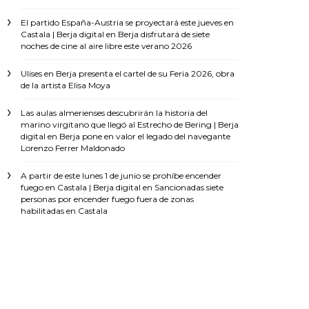
El partido España-Austria se proyectará este jueves en
Castala | Berja digital
en
Berja disfrutará de siete
noches de cine al aire libre este verano 2026
Ulises
en
Berja presenta el cartel de su Feria 2026, obra
de la artista Elisa Moya
Las aulas almerienses descubrirán la historia del
marino virgitano que llegó al Estrecho de Bering | Berja
digital
en
Berja pone en valor el legado del navegante
Lorenzo Ferrer Maldonado
A partir de este lunes 1 de junio se prohíbe encender
fuego en Castala | Berja digital
en
Sancionadas siete
personas por encender fuego fuera de zonas
habilitadas en Castala