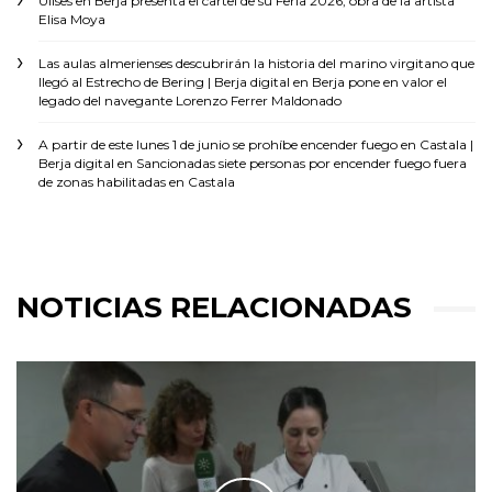
Ulises
en
Berja presenta el cartel de su Feria 2026, obra de la artista
Elisa Moya
Las aulas almerienses descubrirán la historia del marino virgitano que
llegó al Estrecho de Bering | Berja digital
en
Berja pone en valor el
legado del navegante Lorenzo Ferrer Maldonado
A partir de este lunes 1 de junio se prohíbe encender fuego en Castala |
Berja digital
en
Sancionadas siete personas por encender fuego fuera
de zonas habilitadas en Castala
NOTICIAS RELACIONADAS