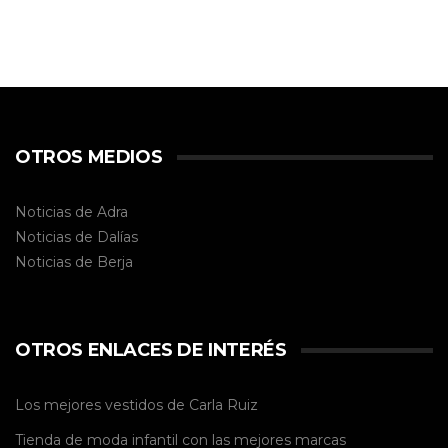
OTROS MEDIOS
Noticias de Adra
Noticias de Dalías
Noticias de
Berja
OTROS ENLACES DE INTERÉS
Los mejores vestidos de
Carla Ruiz
Tienda de
moda infantil
con las mejores marcas