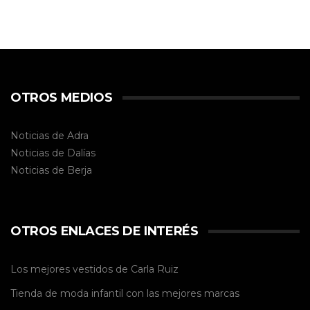
OTROS MEDIOS
Noticias de Adra
Noticias de Dalías
Noticias de
Berja
OTROS ENLACES DE INTERÉS
Los mejores vestidos de
Carla Ruiz
Tienda de
moda infantil
con las mejores marcas