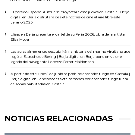
El partido España-Austria se proyectará este jueves en Castala | Berja
digital
en
Berja disfrutará de siete noches de cine al aire libre este
verano 2026
Ulises
en
Berja presenta el cartel de su Feria 2026, obra de la artista
Elisa Moya
Las aulas almerienses descubrirán la historia del marino virgitano que
llegó al Estrecho de Bering | Berja digital
en
Berja pone en valor el
legado del navegante Lorenzo Ferrer Maldonado
A partir de este lunes 1 de junio se prohíbe encender fuego en Castala |
Berja digital
en
Sancionadas siete personas por encender fuego fuera
de zonas habilitadas en Castala
NOTICIAS RELACIONADAS