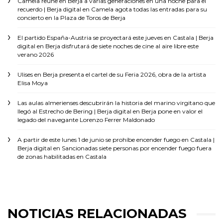
Camela reúne en Berja a varias generaciones en una noche para el
recuerdo | Berja digital
en
Camela agota todas las entradas para su
concierto en la Plaza de Toros de Berja
El partido España-Austria se proyectará este jueves en Castala | Berja
digital
en
Berja disfrutará de siete noches de cine al aire libre este
verano 2026
Ulises
en
Berja presenta el cartel de su Feria 2026, obra de la artista
Elisa Moya
Las aulas almerienses descubrirán la historia del marino virgitano que
llegó al Estrecho de Bering | Berja digital
en
Berja pone en valor el
legado del navegante Lorenzo Ferrer Maldonado
A partir de este lunes 1 de junio se prohíbe encender fuego en Castala |
Berja digital
en
Sancionadas siete personas por encender fuego fuera
de zonas habilitadas en Castala
NOTICIAS RELACIONADAS