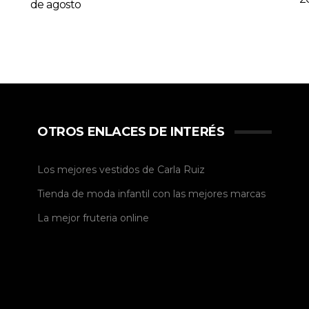
de agosto
OTROS ENLACES DE INTERÉS
Los mejores vestidos de
Carla Ruiz
Tienda de
moda infantil
con las mejores marcas
La mejor
fruteria online