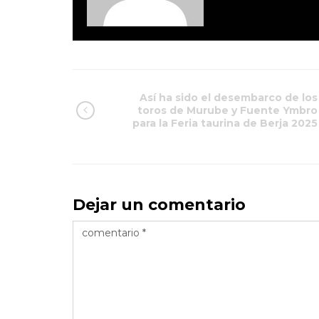
Así ha sido el desembarco de los
toros de Murube y Fuente Ymbro
para la Feria taurina de Berja 2025
Dejar un comentario