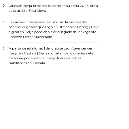
Ulises
en
Berja presenta el cartel de su Feria 2026, obra
de la artista Elisa Moya
Las aulas almerienses descubrirán la historia del
marino virgitano que llegó al Estrecho de Bering | Berja
digital
en
Berja pone en valor el legado del navegante
Lorenzo Ferrer Maldonado
A partir de este lunes 1 de junio se prohíbe encender
fuego en Castala | Berja digital
en
Sancionadas siete
personas por encender fuego fuera de zonas
habilitadas en Castala