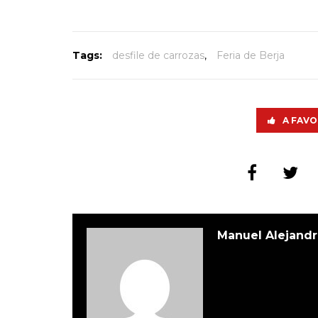
Tags:
desfile de carrozas
,
Feria de Berja
A FAVO
Manuel Alejandr