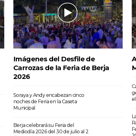
Imágenes del Desfile de
A
Carrozas de la Feria de Berja
M
2026
C
g
Soraya y Andy encabezan cinco
e
noches de Feria en la Caseta
Municipal
L
R
Berja celebrará su Feria del
Fe
Mediodía 2026 del 30 de julio al 2
2