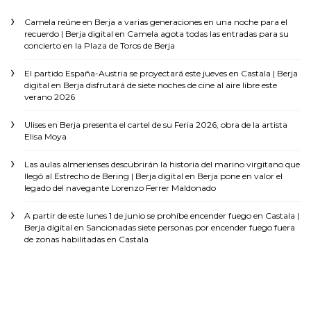
Camela reúne en Berja a varias generaciones en una noche para el
recuerdo | Berja digital
en
Camela agota todas las entradas para su
concierto en la Plaza de Toros de Berja
El partido España-Austria se proyectará este jueves en Castala | Berja
digital
en
Berja disfrutará de siete noches de cine al aire libre este
verano 2026
Ulises
en
Berja presenta el cartel de su Feria 2026, obra de la artista
Elisa Moya
Las aulas almerienses descubrirán la historia del marino virgitano que
llegó al Estrecho de Bering | Berja digital
en
Berja pone en valor el
legado del navegante Lorenzo Ferrer Maldonado
A partir de este lunes 1 de junio se prohíbe encender fuego en Castala |
Berja digital
en
Sancionadas siete personas por encender fuego fuera
de zonas habilitadas en Castala