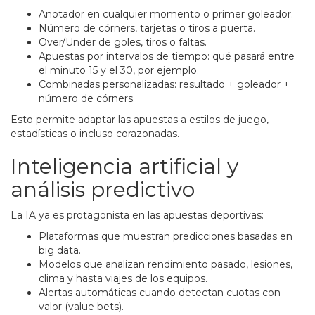
Anotador en cualquier momento o primer goleador.
Número de córners, tarjetas o tiros a puerta.
Over/Under de goles, tiros o faltas.
Apuestas por intervalos de tiempo: qué pasará entre
el minuto 15 y el 30, por ejemplo.
Combinadas personalizadas: resultado + goleador +
número de córners.
Esto permite adaptar las apuestas a estilos de juego,
estadísticas o incluso corazonadas.
Inteligencia artificial y
análisis predictivo
La IA ya es protagonista en las apuestas deportivas:
Plataformas que muestran predicciones basadas en
big data.
Modelos que analizan rendimiento pasado, lesiones,
clima y hasta viajes de los equipos.
Alertas automáticas cuando detectan cuotas con
valor (value bets).