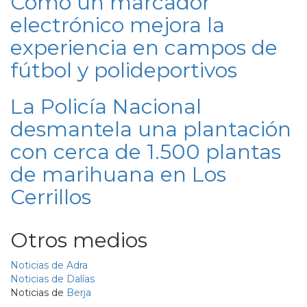
Cómo un marcador
electrónico mejora la
experiencia en campos de
fútbol y polideportivos
La Policía Nacional
desmantela una plantación
con cerca de 1.500 plantas
de marihuana en Los
Cerrillos
Otros medios
Noticias de Adra
Noticias de Dalías
Noticias de
Berja