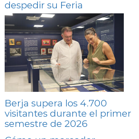
despedir su Feria
Berja supera los 4.700
visitantes durante el primer
semestre de 2026