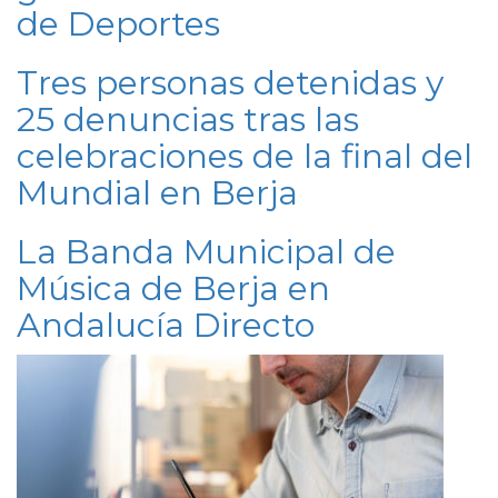
de Deportes
Tres personas detenidas y
25 denuncias tras las
celebraciones de la final del
Mundial en Berja
La Banda Municipal de
Música de Berja en
Andalucía Directo