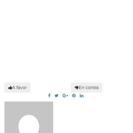
A favor
En contra