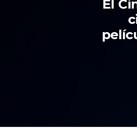
El Ci
c
pelíc