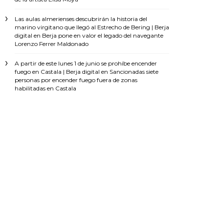
Las aulas almerienses descubrirán la historia del
marino virgitano que llegó al Estrecho de Bering | Berja
digital
en
Berja pone en valor el legado del navegante
Lorenzo Ferrer Maldonado
A partir de este lunes 1 de junio se prohíbe encender
fuego en Castala | Berja digital
en
Sancionadas siete
personas por encender fuego fuera de zonas
habilitadas en Castala