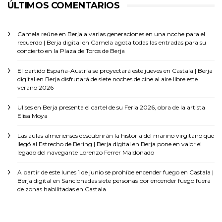
ÚLTIMOS COMENTARIOS
Camela reúne en Berja a varias generaciones en una noche para el
recuerdo | Berja digital
en
Camela agota todas las entradas para su
concierto en la Plaza de Toros de Berja
El partido España-Austria se proyectará este jueves en Castala | Berja
digital
en
Berja disfrutará de siete noches de cine al aire libre este
verano 2026
Ulises
en
Berja presenta el cartel de su Feria 2026, obra de la artista
Elisa Moya
Las aulas almerienses descubrirán la historia del marino virgitano que
llegó al Estrecho de Bering | Berja digital
en
Berja pone en valor el
legado del navegante Lorenzo Ferrer Maldonado
A partir de este lunes 1 de junio se prohíbe encender fuego en Castala |
Berja digital
en
Sancionadas siete personas por encender fuego fuera
de zonas habilitadas en Castala