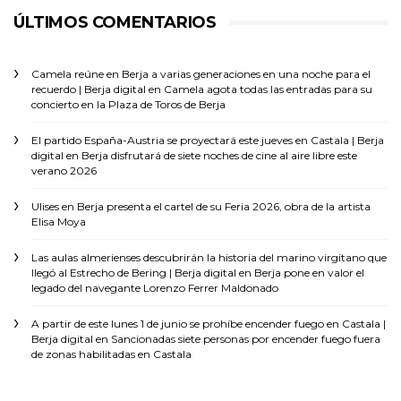
ÚLTIMOS COMENTARIOS
Camela reúne en Berja a varias generaciones en una noche para el
recuerdo | Berja digital
en
Camela agota todas las entradas para su
concierto en la Plaza de Toros de Berja
El partido España-Austria se proyectará este jueves en Castala | Berja
digital
en
Berja disfrutará de siete noches de cine al aire libre este
verano 2026
Ulises
en
Berja presenta el cartel de su Feria 2026, obra de la artista
Elisa Moya
Las aulas almerienses descubrirán la historia del marino virgitano que
llegó al Estrecho de Bering | Berja digital
en
Berja pone en valor el
legado del navegante Lorenzo Ferrer Maldonado
A partir de este lunes 1 de junio se prohíbe encender fuego en Castala |
Berja digital
en
Sancionadas siete personas por encender fuego fuera
de zonas habilitadas en Castala