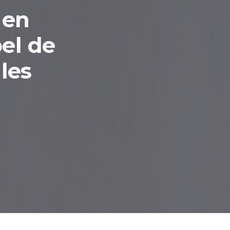
 en
pel de
les