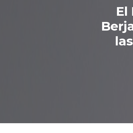
El
Berja
la