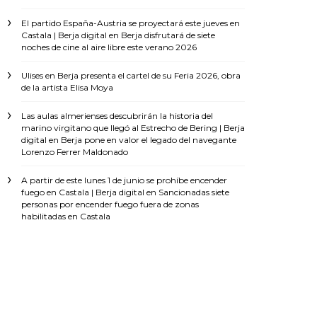
El partido España-Austria se proyectará este jueves en
Castala | Berja digital
en
Berja disfrutará de siete
noches de cine al aire libre este verano 2026
Ulises
en
Berja presenta el cartel de su Feria 2026, obra
de la artista Elisa Moya
Las aulas almerienses descubrirán la historia del
marino virgitano que llegó al Estrecho de Bering | Berja
digital
en
Berja pone en valor el legado del navegante
Lorenzo Ferrer Maldonado
A partir de este lunes 1 de junio se prohíbe encender
fuego en Castala | Berja digital
en
Sancionadas siete
personas por encender fuego fuera de zonas
habilitadas en Castala