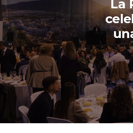
La 
cele
una