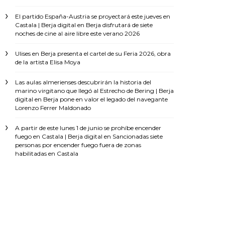
El partido España-Austria se proyectará este jueves en
Castala | Berja digital
en
Berja disfrutará de siete
noches de cine al aire libre este verano 2026
Ulises
en
Berja presenta el cartel de su Feria 2026, obra
de la artista Elisa Moya
Las aulas almerienses descubrirán la historia del
marino virgitano que llegó al Estrecho de Bering | Berja
digital
en
Berja pone en valor el legado del navegante
Lorenzo Ferrer Maldonado
A partir de este lunes 1 de junio se prohíbe encender
fuego en Castala | Berja digital
en
Sancionadas siete
personas por encender fuego fuera de zonas
habilitadas en Castala