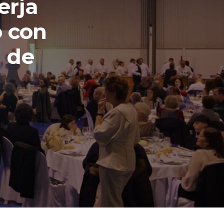
erja
o con
a de