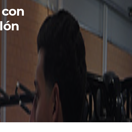
 con
llón