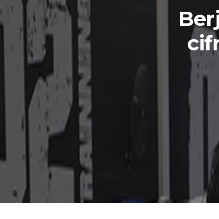
Ber
cif