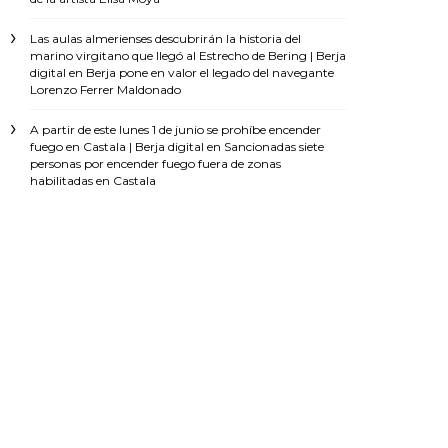
Las aulas almerienses descubrirán la historia del
marino virgitano que llegó al Estrecho de Bering | Berja
digital
en
Berja pone en valor el legado del navegante
Lorenzo Ferrer Maldonado
A partir de este lunes 1 de junio se prohíbe encender
fuego en Castala | Berja digital
en
Sancionadas siete
personas por encender fuego fuera de zonas
habilitadas en Castala