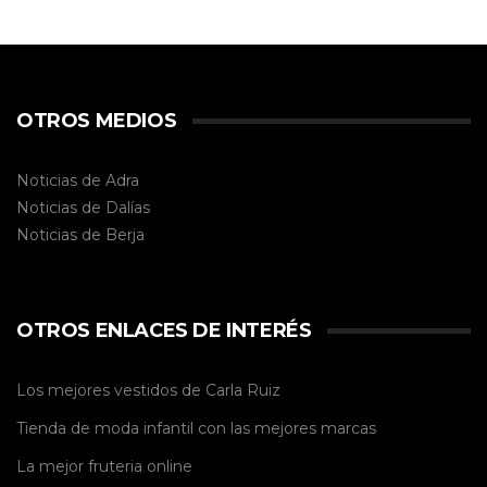
OTROS MEDIOS
Noticias de Adra
Noticias de Dalías
Noticias de
Berja
OTROS ENLACES DE INTERÉS
Los mejores vestidos de
Carla Ruiz
Tienda de
moda infantil
con las mejores marcas
La mejor
fruteria online