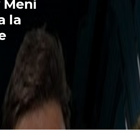
y Mení
a la
e