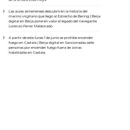
Las aulas almerienses descubrirán la historia del
marino virgitano que llegó al Estrecho de Bering | Berja
digital
en
Berja pone en valor el legado del navegante
Lorenzo Ferrer Maldonado
A partir de este lunes 1 de junio se prohíbe encender
fuego en Castala | Berja digital
en
Sancionadas siete
personas por encender fuego fuera de zonas
habilitadas en Castala