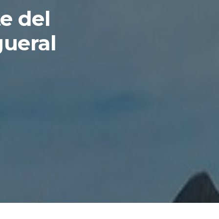
e del
gueral