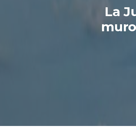
La J
muro 