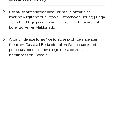
Las aulas almerienses descubrirán la historia del
marino virgitano que llegó al Estrecho de Bering | Berja
digital
en
Berja pone en valor el legado del navegante
Lorenzo Ferrer Maldonado
A partir de este lunes 1 de junio se prohíbe encender
fuego en Castala | Berja digital
en
Sancionadas siete
personas por encender fuego fuera de zonas
habilitadas en Castala