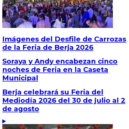
Imágenes del Desfile de Carrozas
de la Feria de Berja 2026
Soraya y Andy encabezan cinco
noches de Feria en la Caseta
Municipal
Berja celebrará su Feria del
Mediodía 2026 del 30 de julio al 2
de agosto