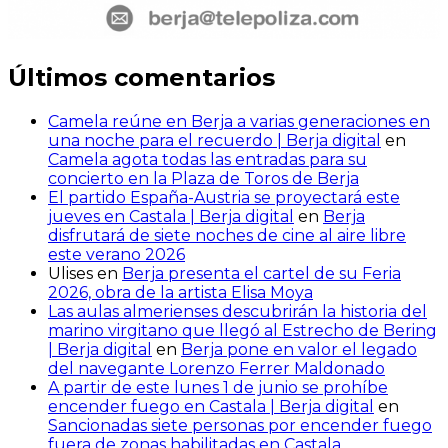
Últimos comentarios
Camela reúne en Berja a varias generaciones en
una noche para el recuerdo | Berja digital
en
Camela agota todas las entradas para su
concierto en la Plaza de Toros de Berja
El partido España-Austria se proyectará este
jueves en Castala | Berja digital
en
Berja
disfrutará de siete noches de cine al aire libre
este verano 2026
Ulises
en
Berja presenta el cartel de su Feria
2026, obra de la artista Elisa Moya
Las aulas almerienses descubrirán la historia del
marino virgitano que llegó al Estrecho de Bering
| Berja digital
en
Berja pone en valor el legado
del navegante Lorenzo Ferrer Maldonado
A partir de este lunes 1 de junio se prohíbe
encender fuego en Castala | Berja digital
en
Sancionadas siete personas por encender fuego
fuera de zonas habilitadas en Castala