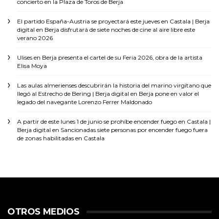
concierto en la Plaza de Toros de Berja
El partido España-Austria se proyectará este jueves en Castala | Berja
digital
en
Berja disfrutará de siete noches de cine al aire libre este
verano 2026
Ulises
en
Berja presenta el cartel de su Feria 2026, obra de la artista
Elisa Moya
Las aulas almerienses descubrirán la historia del marino virgitano que
llegó al Estrecho de Bering | Berja digital
en
Berja pone en valor el
legado del navegante Lorenzo Ferrer Maldonado
A partir de este lunes 1 de junio se prohíbe encender fuego en Castala |
Berja digital
en
Sancionadas siete personas por encender fuego fuera
de zonas habilitadas en Castala
OTROS MEDIOS