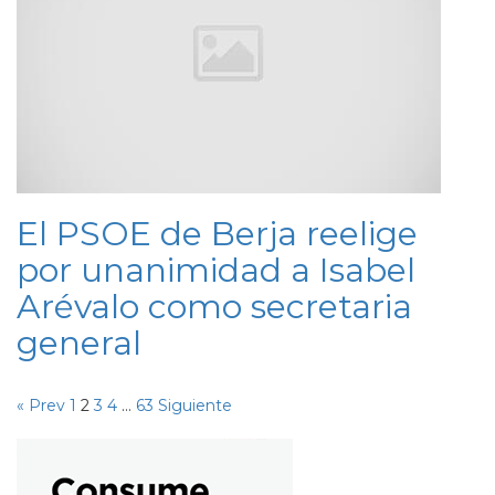
El PSOE de Berja reelige
por unanimidad a Isabel
Arévalo como secretaria
general
« Prev
1
2
3
4
…
63
Siguiente