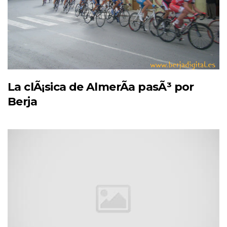
La clÃ¡sica de AlmerÃ­a pasÃ³ por
Berja