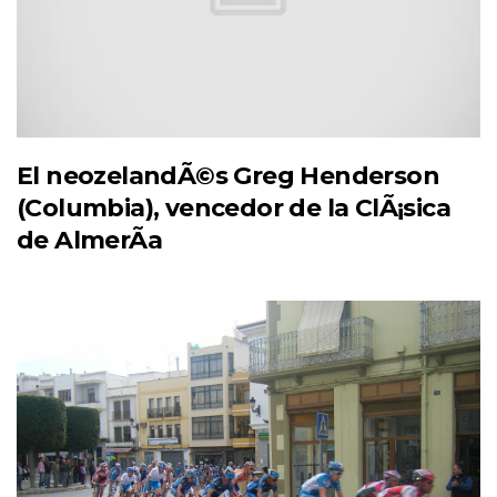
El neozelandÃ©s Greg Henderson
(Columbia), vencedor de la ClÃ¡sica
de AlmerÃ­a