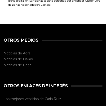
Berja digital
en
Sancionadas siete personas por encender fuego fuera
de zonas habilitadas en Castala
OTROS MEDIOS
Noticias de Adra
Noticias de Dalías
Noticias de
Berja
OTROS ENLACES DE INTERÉS
Los mejores vestidos de
Carla Ruiz