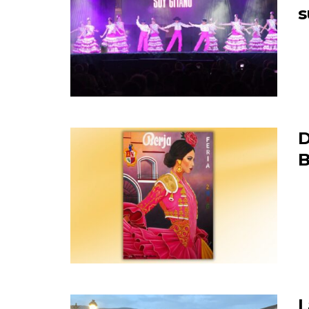
s
D
B
L