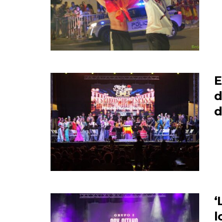
E
d
d
‘
l