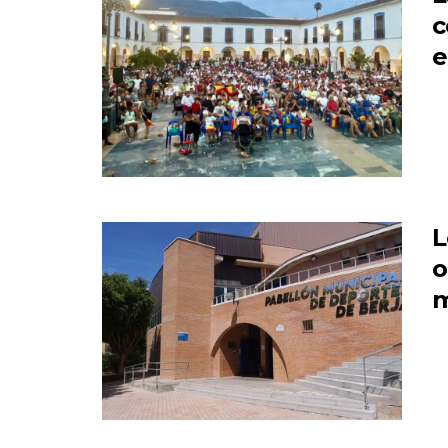
c
e
L
o
m