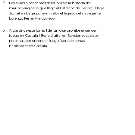
Las aulas almerienses descubrirán la historia del
marino virgitano que llegó al Estrecho de Bering | Berja
digital
en
Berja pone en valor el legado del navegante
Lorenzo Ferrer Maldonado
A partir de este lunes 1 de junio se prohíbe encender
fuego en Castala | Berja digital
en
Sancionadas siete
personas por encender fuego fuera de zonas
habilitadas en Castala