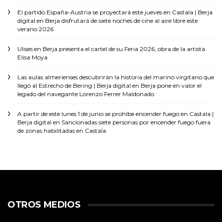
El partido España-Austria se proyectará este jueves en Castala | Berja
digital
en
Berja disfrutará de siete noches de cine al aire libre este
verano 2026
Ulises
en
Berja presenta el cartel de su Feria 2026, obra de la artista
Elisa Moya
Las aulas almerienses descubrirán la historia del marino virgitano que
llegó al Estrecho de Bering | Berja digital
en
Berja pone en valor el
legado del navegante Lorenzo Ferrer Maldonado
A partir de este lunes 1 de junio se prohíbe encender fuego en Castala |
Berja digital
en
Sancionadas siete personas por encender fuego fuera
de zonas habilitadas en Castala
OTROS MEDIOS