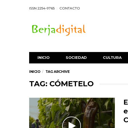
ISSN 2254-9765
CONTACTO
INICIO
SOCIEDAD
CULTURA
INICIO
TAG ARCHIVE
TAG: CÓMETELO
E
e
C