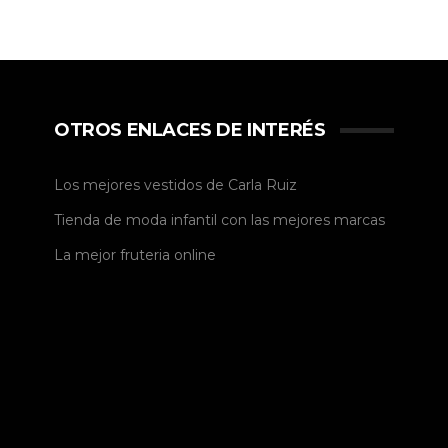
OTROS ENLACES DE INTERÉS
Los mejores vestidos de
Carla Ruiz
Tienda de
moda infantil
con las mejores marcas
La mejor
fruteria online