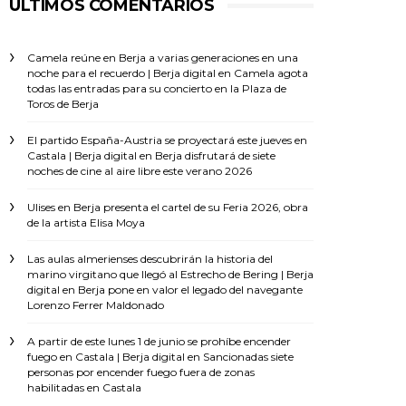
ÚLTIMOS COMENTARIOS
Camela reúne en Berja a varias generaciones en una
noche para el recuerdo | Berja digital
en
Camela agota
todas las entradas para su concierto en la Plaza de
Toros de Berja
El partido España-Austria se proyectará este jueves en
Castala | Berja digital
en
Berja disfrutará de siete
noches de cine al aire libre este verano 2026
Ulises
en
Berja presenta el cartel de su Feria 2026, obra
de la artista Elisa Moya
Las aulas almerienses descubrirán la historia del
marino virgitano que llegó al Estrecho de Bering | Berja
digital
en
Berja pone en valor el legado del navegante
Lorenzo Ferrer Maldonado
A partir de este lunes 1 de junio se prohíbe encender
fuego en Castala | Berja digital
en
Sancionadas siete
personas por encender fuego fuera de zonas
habilitadas en Castala