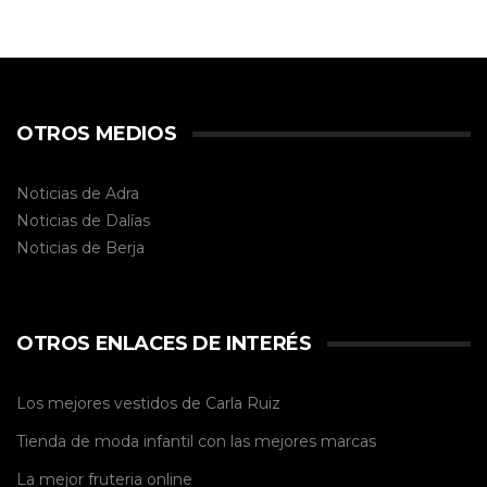
OTROS MEDIOS
Noticias de Adra
Noticias de Dalías
Noticias de
Berja
OTROS ENLACES DE INTERÉS
Los mejores vestidos de
Carla Ruiz
Tienda de
moda infantil
con las mejores marcas
La mejor
fruteria online