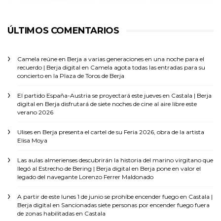
ÚLTIMOS COMENTARIOS
Camela reúne en Berja a varias generaciones en una noche para el
recuerdo | Berja digital
en
Camela agota todas las entradas para su
concierto en la Plaza de Toros de Berja
El partido España-Austria se proyectará este jueves en Castala | Berja
digital
en
Berja disfrutará de siete noches de cine al aire libre este
verano 2026
Ulises
en
Berja presenta el cartel de su Feria 2026, obra de la artista
Elisa Moya
Las aulas almerienses descubrirán la historia del marino virgitano que
llegó al Estrecho de Bering | Berja digital
en
Berja pone en valor el
legado del navegante Lorenzo Ferrer Maldonado
A partir de este lunes 1 de junio se prohíbe encender fuego en Castala |
Berja digital
en
Sancionadas siete personas por encender fuego fuera
de zonas habilitadas en Castala