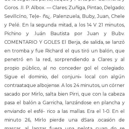
Goros. .II. P. Albox. — Clares; Zuñiga, Pintao, Delgado;
Sevillcíno, Te|e- ñs¿. Palenzuela, Buby, Juan, Chele
y Pelé. En la segunda mitad, a los 14 V 21 minutos,
Pichino y .luán Bautista por Juan y Bubv.
COMENTARIO Y GOLES El Berja, de salida, se lanzó
en tromba y fue Richard el qus tiró un balón, que
penetró en la red, sorprendiendo a Clares y al
propio público, al no conceder gol el colegiado.
Sigue el dominio, del conjuni» local con algún
contraataque albojense. A los 24 minutos, un córner
sacado por Mirlo, salta bien Pirri, que con la cabeza
pasa el balón a Garricha, lanzándose en plancha y
enviando el esfé- rico a las mallas. Era el 1-0. En el
minuto 26, Mirlo pierde una dSara .ocasión de
marcar, al lanzar fuera una pelota cuan do se