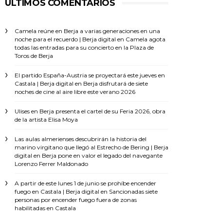
ÚLTIMOS COMENTARIOS
Camela reúne en Berja a varias generaciones en una
noche para el recuerdo | Berja digital
en
Camela agota
todas las entradas para su concierto en la Plaza de
Toros de Berja
El partido España-Austria se proyectará este jueves en
Castala | Berja digital
en
Berja disfrutará de siete
noches de cine al aire libre este verano 2026
Ulises
en
Berja presenta el cartel de su Feria 2026, obra
de la artista Elisa Moya
Las aulas almerienses descubrirán la historia del
marino virgitano que llegó al Estrecho de Bering | Berja
digital
en
Berja pone en valor el legado del navegante
Lorenzo Ferrer Maldonado
A partir de este lunes 1 de junio se prohíbe encender
fuego en Castala | Berja digital
en
Sancionadas siete
personas por encender fuego fuera de zonas
habilitadas en Castala