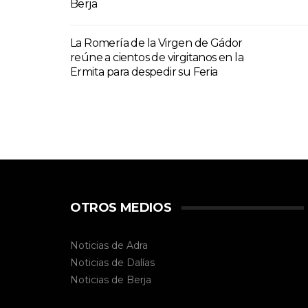
Berja
La Romería de la Virgen de Gádor
reúne a cientos de virgitanos en la
Ermita para despedir su Feria
OTROS MEDIOS
Noticias de Adra
Noticias de Dalías
Noticias de
Berja