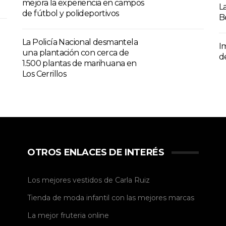
mejora la experiencia en campos
L
de fútbol y polideportivos
B
La Policía Nacional desmantela
I
una plantación con cerca de
d
1.500 plantas de marihuana en
Los Cerrillos
OTROS ENLACES DE INTERÉS
Los mejores vestidos de
Carla Ruiz
Tienda de
moda infantil
con las mejores marcas
La mejor
fruteria online