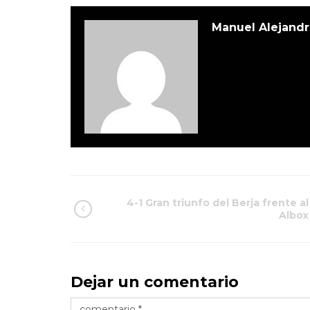
Manuel Alejandr
4-1 Gran triunfo del Berja frente al
Albox
Dejar un comentario