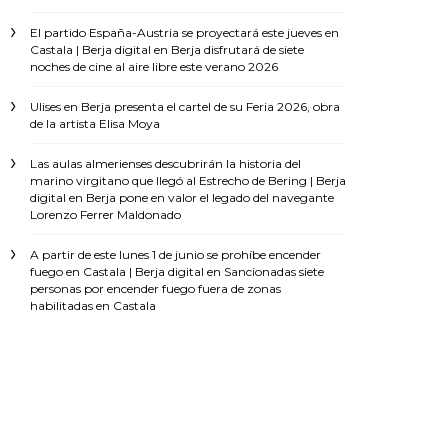
El partido España-Austria se proyectará este jueves en
Castala | Berja digital
en
Berja disfrutará de siete
noches de cine al aire libre este verano 2026
Ulises
en
Berja presenta el cartel de su Feria 2026, obra
de la artista Elisa Moya
Las aulas almerienses descubrirán la historia del
marino virgitano que llegó al Estrecho de Bering | Berja
digital
en
Berja pone en valor el legado del navegante
Lorenzo Ferrer Maldonado
A partir de este lunes 1 de junio se prohíbe encender
fuego en Castala | Berja digital
en
Sancionadas siete
personas por encender fuego fuera de zonas
habilitadas en Castala