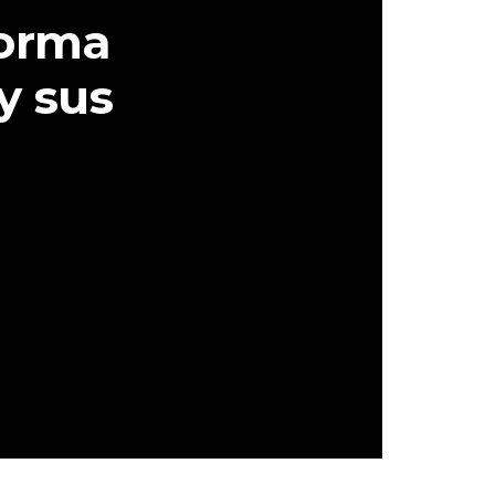
forma
 y sus