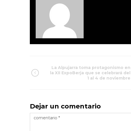
La Alpujarra toma protagonismo en
la XII ExpoBerja que se celebrará del
1 al 4 de noviembre
Dejar un comentario