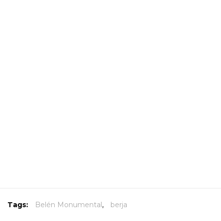
Tags:
Belén Monumental
,
berja