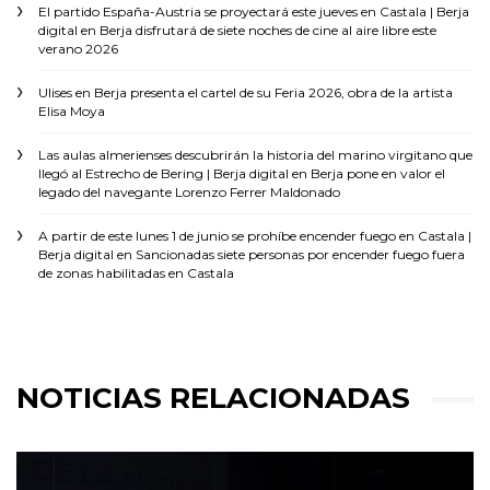
El partido España-Austria se proyectará este jueves en Castala | Berja
digital
en
Berja disfrutará de siete noches de cine al aire libre este
verano 2026
Ulises
en
Berja presenta el cartel de su Feria 2026, obra de la artista
Elisa Moya
Las aulas almerienses descubrirán la historia del marino virgitano que
llegó al Estrecho de Bering | Berja digital
en
Berja pone en valor el
legado del navegante Lorenzo Ferrer Maldonado
A partir de este lunes 1 de junio se prohíbe encender fuego en Castala |
Berja digital
en
Sancionadas siete personas por encender fuego fuera
de zonas habilitadas en Castala
NOTICIAS RELACIONADAS