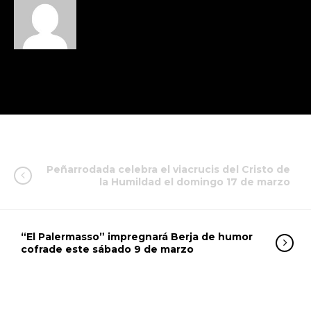
Peñarrodada celebra el viacrucis del Cristo de
la Humildad el domingo 17 de marzo
“El Palermasso” impregnará Berja de humor
cofrade este sábado 9 de marzo