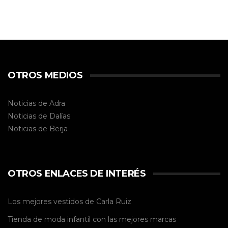
OTROS MEDIOS
Noticias de Adra
Noticias de Dalías
Noticias de
Berja
OTROS ENLACES DE INTERÉS
Los mejores vestidos de
Carla Ruiz
Tienda de
moda infantil
con las mejores marcas