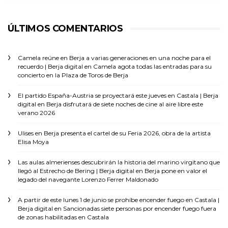
ÚLTIMOS COMENTARIOS
Camela reúne en Berja a varias generaciones en una noche para el
recuerdo | Berja digital
en
Camela agota todas las entradas para su
concierto en la Plaza de Toros de Berja
El partido España-Austria se proyectará este jueves en Castala | Berja
digital
en
Berja disfrutará de siete noches de cine al aire libre este
verano 2026
Ulises
en
Berja presenta el cartel de su Feria 2026, obra de la artista
Elisa Moya
Las aulas almerienses descubrirán la historia del marino virgitano que
llegó al Estrecho de Bering | Berja digital
en
Berja pone en valor el
legado del navegante Lorenzo Ferrer Maldonado
A partir de este lunes 1 de junio se prohíbe encender fuego en Castala |
Berja digital
en
Sancionadas siete personas por encender fuego fuera
de zonas habilitadas en Castala