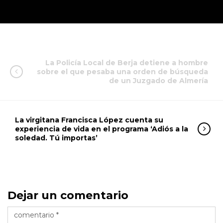
La Policía Local de Berja detiene a hombre
sobre el que pesaba una orden de búsqueda
de un Juzgado de Almería
La virgitana Francisca López cuenta su
experiencia de vida en el programa ‘Adiós a la
soledad. Tú importas’
Dejar un comentario