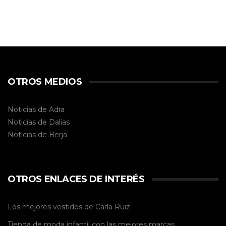
OTROS MEDIOS
Noticias de Adra
Noticias de Dalías
Noticias de
Berja
OTROS ENLACES DE INTERÉS
Los mejores vestidos de
Carla Ruiz
Tienda de
moda infantil
con las mejores marcas