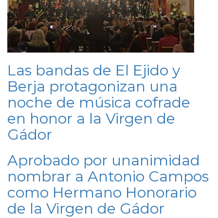
Las bandas de El Ejido y
Berja protagonizan una
noche de música cofrade
en honor a la Virgen de
Gádor
Aprobado por unanimidad
nombrar a Antonio Campos
como Hermano Honorario
de la Virgen de Gádor