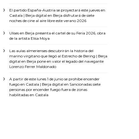
El partido España-Austria se proyectará este jueves en
Castala | Berja digital
en
Berja disfrutará de siete
noches de cine al aire libre este verano 2026
Ulises
en
Berja presenta el cartel de su Feria 2026, obra
de la artista Elisa Moya
Las aulas almerienses descubrirán la historia del
marino virgitano que llegó al Estrecho de Bering | Berja
digital
en
Berja pone en valor el legado del navegante
Lorenzo Ferrer Maldonado
A partir de este lunes 1 de junio se prohíbe encender
fuego en Castala | Berja digital
en
Sancionadas siete
personas por encender fuego fuera de zonas
habilitadas en Castala