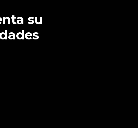
enta su
idades