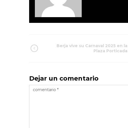
Berja vive su Carnaval 2025 en la
Plaza Porticada
Dejar un comentario