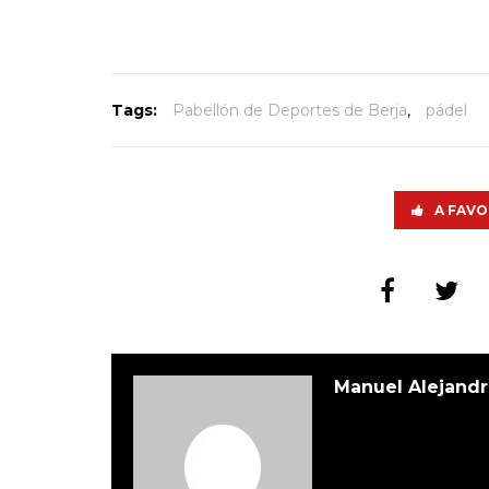
Tags:
Pabellón de Deportes de Berja
,
pádel
A FAVO
Manuel Alejandr