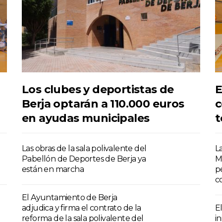
Los clubes y deportistas de
E
Berja optarán a 110.000 euros
c
en ayudas municipales
t
Las obras de la sala polivalente del
L
Pabellón de Deportes de Berja ya
M
están en marcha
p
c
El Ayuntamiento de Berja
adjudica y firma el contrato de la
E
reforma de la sala polivalente del
i