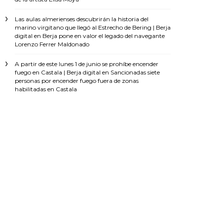
Las aulas almerienses descubrirán la historia del
marino virgitano que llegó al Estrecho de Bering | Berja
digital
en
Berja pone en valor el legado del navegante
Lorenzo Ferrer Maldonado
A partir de este lunes 1 de junio se prohíbe encender
fuego en Castala | Berja digital
en
Sancionadas siete
personas por encender fuego fuera de zonas
habilitadas en Castala