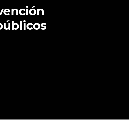
vención
públicos