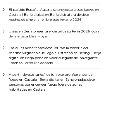
El partido España-Austria se proyectará este jueves en
Castala | Berja digital
en
Berja disfrutará de siete
noches de cine al aire libre este verano 2026
Ulises
en
Berja presenta el cartel de su Feria 2026, obra
de la artista Elisa Moya
Las aulas almerienses descubrirán la historia del
marino virgitano que llegó al Estrecho de Bering | Berja
digital
en
Berja pone en valor el legado del navegante
Lorenzo Ferrer Maldonado
A partir de este lunes 1 de junio se prohíbe encender
fuego en Castala | Berja digital
en
Sancionadas siete
personas por encender fuego fuera de zonas
habilitadas en Castala