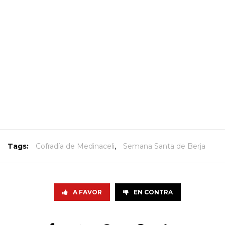
Tags:
Cofradía de Medinaceli
,
Semana Santa de Berja
A FAVOR
EN CONTRA