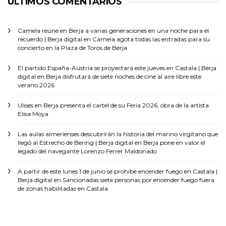
ÚLTIMOS COMENTARIOS
Camela reúne en Berja a varias generaciones en una noche para el
recuerdo | Berja digital
en
Camela agota todas las entradas para su
concierto en la Plaza de Toros de Berja
El partido España-Austria se proyectará este jueves en Castala | Berja
digital
en
Berja disfrutará de siete noches de cine al aire libre este
verano 2026
Ulises
en
Berja presenta el cartel de su Feria 2026, obra de la artista
Elisa Moya
Las aulas almerienses descubrirán la historia del marino virgitano que
llegó al Estrecho de Bering | Berja digital
en
Berja pone en valor el
legado del navegante Lorenzo Ferrer Maldonado
A partir de este lunes 1 de junio se prohíbe encender fuego en Castala |
Berja digital
en
Sancionadas siete personas por encender fuego fuera
de zonas habilitadas en Castala